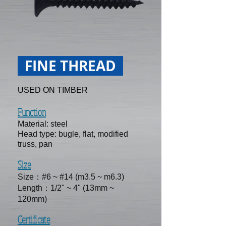
FINE THREAD
USED ON TIMBER
Function
Material: steel
Head type: bugle, flat, modified
truss, pan
Size
Size：#6 ~ #14 (m3.5 ~ m6.3)
Length：1/2" ~ 4" (13mm ~
120mm)
Certificate