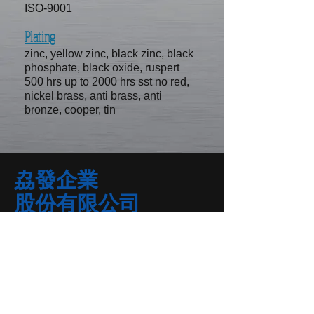
ISO-9001
Plating
zinc, yellow zinc, black zinc, black
phosphate, black oxide, ruspert
500 hrs up to 2000 hrs sst no red,
nickel brass, anti brass, anti
bronze, cooper, tin
劦發企業
股份有限公司
82006
高雄市岡山區新庄路
11-51
號
E-mail /
sefa.screw@msa.hinet.net
電話
/
07-6232597
傳真
/
07-6234742