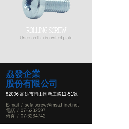
ROLLING SCREW
Used on thin iron/steel plate
劦發企業
股份有限公司
82006
高雄市岡山區新庄路
11-51
號
E-mail /
sefa.screw@msa.hinet.net
電話
/
07-6232597
傳真
/
07-6234742